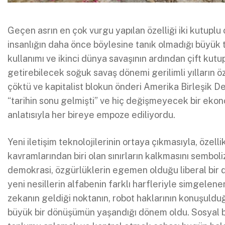
Geçen asrın en çok vurgu yapılan özelliği iki kutuplu
insanlığın daha önce böylesine tanık olmadığı büyük 
kullanımı ve ikinci dünya savaşının ardından çift kut
getirebilecek soğuk savaş dönemi gerilimli yılların öz
çöktü ve kapitalist blokun önderi Amerika Birleşik Devl
“tarihin sonu gelmişti” ve hiç değişmeyecek bir eko
anlatısıyla her bireye empoze ediliyordu.
Yeni iletişim teknolojilerinin ortaya çıkmasıyla, özell
kavramlarından biri olan sınırların kalkmasını semboli
demokrasi, özgürlüklerin egemen olduğu liberal bir dü
yeni nesillerin alfabenin farklı harfleriyle simgelene
zekanın geldiği noktanın, robot haklarının konuşulduğ
büyük bir dönüşümün yaşandığı dönem oldu. Sosyal bili