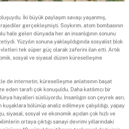
 oluşuydu. İki büyük paylaşım savaşı yaşanmış,
trajediler gerçekleşmişti. Soykırım, atom bombasının
uplu hale gelen dünyada her an insanlığının sonunu
etiydi. Yüzyılın sonuna yaklaşıldığında sosyalist blok
etleri tek süper güç olarak zaferini ilan etti. Artık
nomik, sosyal ve siyasal düzen küreselleşme
ikle de internetin, küreselleşme anlatısının başat
ze eden tarafı çok konuşuldu. Daha katılımcı bir
nya hayalleri süslüyordu. İnsanlığın son çeyrek asrı,
n kuşaklara bölünüp analiz edilmeye çalışıldığı, yapay
u, siyasal, sosyal ve ekonomik açıdan çok hızlı ve
mlerin ortaya çıktığı sanayi devrimi yıllarındaki