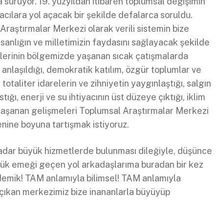
sürüyor. 19. yüzyıldan itibaren toplumsal değişimin
 acılara yol açacak bir şekilde defalarca soruldu.
Araştırmalar Merkezi olarak verili sistemin bize
sanlığın ve milletimizin faydasını sağlayacak şekilde
llerinin bölgemizde yaşanan sıcak çatışmalarda
e anlaşıldığı, demokratik katılım, özgür toplumlar ve
otaliter idarelerin ve zihniyetin yaygınlaştığı, salgın
ğı, enerji ve su ihtiyacının üst düzeye çıktığı, iklim
 yaşanan gelişmeleri Toplumsal Araştırmalar Merkezi
ine boyuna tartışmak istiyoruz.
adar büyük hizmetlerde bulunması dileğiyle, düşünce
k emeği geçen yol arkadaşlarıma buradan bir kez
emik! TAM anlamıyla bilimsel! TAM anlamıyla
 çıkan merkezimiz bize inananlarla büyüyüp