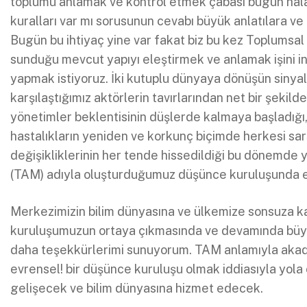
toplumu anlamak ve kontrol etmek çabası bugün hala 
kuralları var mı sorusunun cevabı büyük anlatılara ve
Bugün bu ihtiyaç yine var fakat biz bu kez Toplumsal 
sunduğu mevcut yapıyı eleştirmek ve anlamak işini in
yapmak istiyoruz. İki kutuplu dünyaya dönüşün sinya
karşılaştığımız aktörlerin tavırlarından net bir şekild
yönetimler beklentisinin düşlerde kalmaya başladığı, t
hastalıkların yeniden ve korkunç biçimde herkesi sarstı
değişikliklerinin her tende hissedildiği bu dönemde
(TAM) adıyla oluşturduğumuz düşünce kuruluşunda en
Merkezimizin bilim dünyasına ve ülkemize sonsuza k
kuruluşumuzun ortaya çıkmasında ve devamında büyü
daha teşekkürlerimi sunuyorum. TAM anlamıyla akad
evrensel! bir düşünce kuruluşu olmak iddiasıyla yola
gelişecek ve bilim dünyasına hizmet edecek.