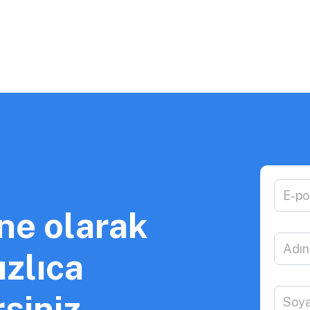
ne olarak
zlıca
siniz.​