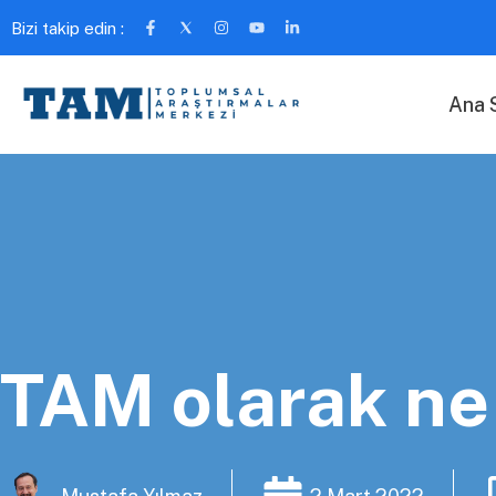
Bizi takip edin :
Ana 
TAM olarak ne