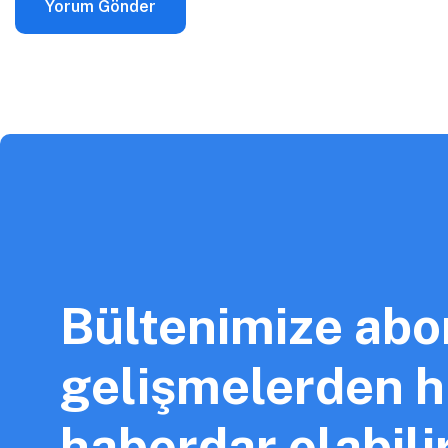
Bültenimize abo
gelişmelerden hı
haberdar olabilir