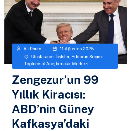
Ali Parim
11 Ağustos 2025
Uluslararası İlişkiler
,
Editörün Seçimi
,
Toplumsal Araştırmalar Merkezi
Zengezur’un 99
Yıllık Kiracısı:
ABD’nin Güney
Kafkasya’daki