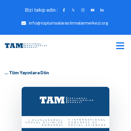
Bizi takip edin :
info@toplumsalarastirmalarmerkezi.org
Tüm Yayınlara Dön